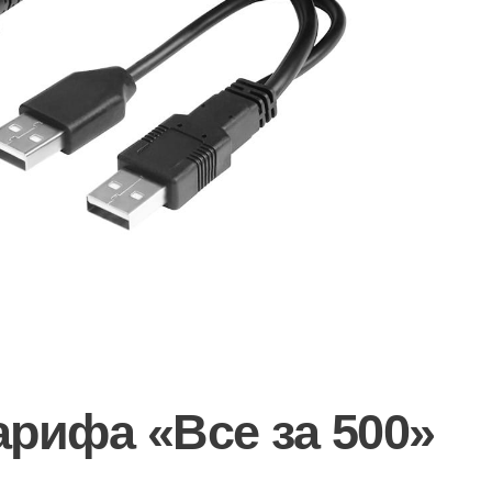
арифа «Все за 500»