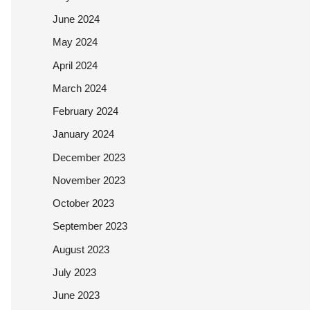
June 2024
May 2024
April 2024
March 2024
February 2024
January 2024
December 2023
November 2023
October 2023
September 2023
August 2023
July 2023
June 2023