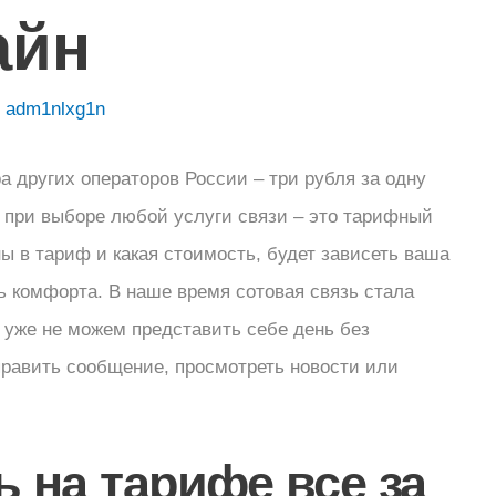
айн
y
adm1nlxg1n
 других операторов России – три рубля за одну
 при выборе любой услуги связи – это тарифный
ны в тариф и какая стоимость, будет зависеть ваша
 комфорта. В наше время сотовая связь стала
уже не можем представить себе день без
править сообщение, просмотреть новости или
 на тарифе все за