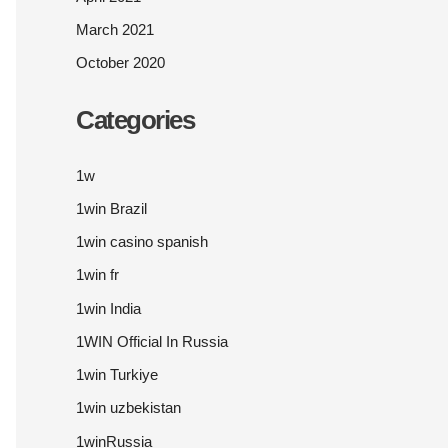
March 2021
October 2020
Categories
1w
1win Brazil
1win casino spanish
1win fr
1win India
1WIN Official In Russia
1win Turkiye
1win uzbekistan
1winRussia