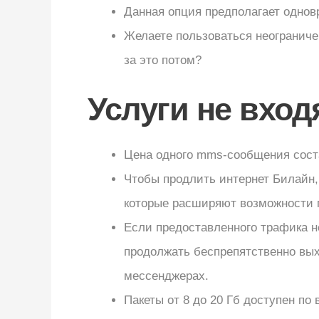
Данная опция предполагает однов
Желаете пользоваться неогранич
за это потом?
Услуги не вхо
Цена одного mms-сообщения соста
Чтобы продлить интернет Билайн,
которые расширяют возможности 
Если предоставленного трафика н
продолжать беспрепятственно вых
мессенджерах.
Пакеты от 8 до 20 Гб доступен по