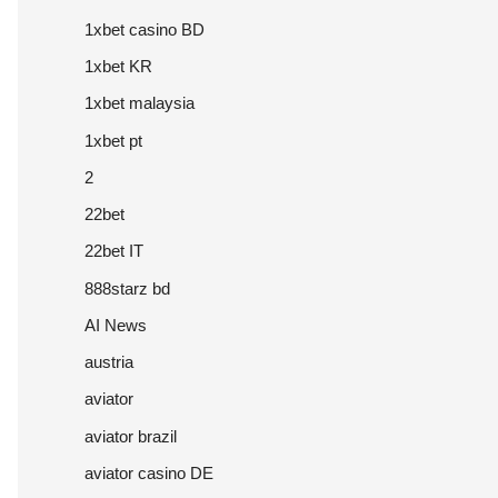
1xbet casino BD
1xbet KR
1xbet malaysia
1xbet pt
2
22bet
22bet IT
888starz bd
AI News
austria
aviator
aviator brazil
aviator casino DE