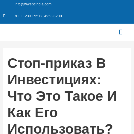
Skip
info@wwepcindia.com
to
+91 11 2331 5512, 4953 8200
content
Menu
Стоп-приказ В
Инвестициях:
Что Это Такое И
Как Его
Использовать?