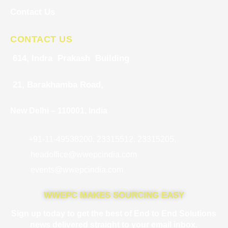
Contact Us
CONTACT US
614, Indra Prakash Building
21, Barakhamba Road,
New Delhi – 110001, India
+91-11-49538200, 23315512, 23315205,
headoffice@wwepcindia.com
events@wwepcindia.com
WWEPC MAKES SOURCING EASY
Sign up today to get the best of End to End Solutions
news delivered straight to your email inbox.