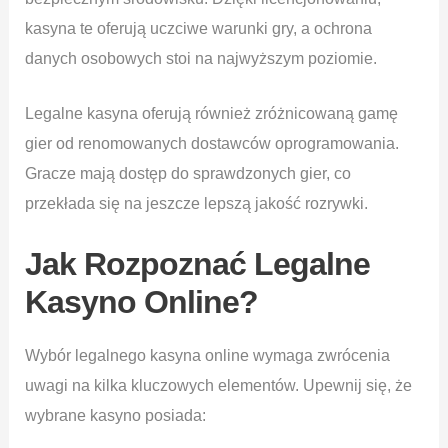
kasyna te oferują uczciwe warunki gry, a ochrona
danych osobowych stoi na najwyższym poziomie.
Legalne kasyna oferują również zróżnicowaną gamę
gier od renomowanych dostawców oprogramowania.
Gracze mają dostęp do sprawdzonych gier, co
przekłada się na jeszcze lepszą jakość rozrywki.
Jak Rozpoznać Legalne
Kasyno Online?
Wybór legalnego kasyna online wymaga zwrócenia
uwagi na kilka kluczowych elementów. Upewnij się, że
wybrane kasyno posiada: