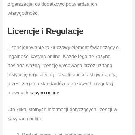
organizacje, co dodatkowo potwierdza ich
wiarygodność.
Licencje i Regulacje
Licencjonowanie to kluczowy element świadczący o
legalności kasyna online. Każde legalne kasyno
posiada ważną licencję wydawaną przez uznaną
instytucję regulacyjną. Taka licencja jest gwarancją
przestrzegania standardów branżowych i regulacji
prawnych
kasyno online
.
Oto kilka istotnych informacji dotyczących licencji w
kasynach online: