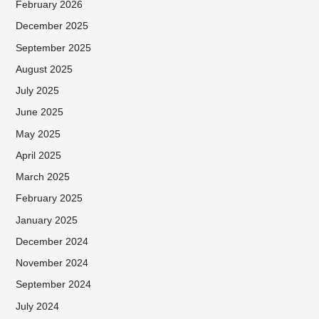
February 2026
December 2025
September 2025
August 2025
July 2025
June 2025
May 2025
April 2025
March 2025
February 2025
January 2025
December 2024
November 2024
September 2024
July 2024