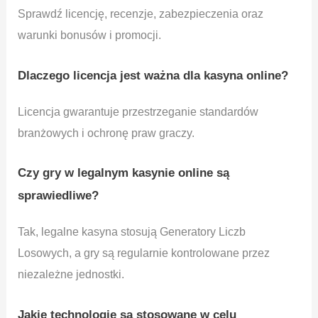
Sprawdź licencję, recenzje, zabezpieczenia oraz
warunki bonusów i promocji.
Dlaczego licencja jest ważna dla kasyna online?
Licencja gwarantuje przestrzeganie standardów
branżowych i ochronę praw graczy.
Czy gry w legalnym kasynie online są
sprawiedliwe?
Tak, legalne kasyna stosują Generatory Liczb
Losowych, a gry są regularnie kontrolowane przez
niezależne jednostki.
Jakie technologie są stosowane w celu