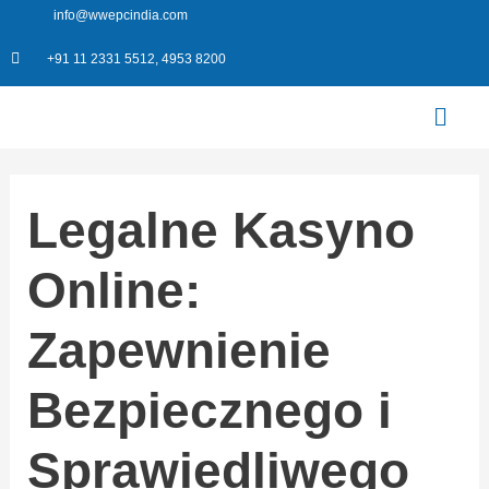
Skip
info@wwepcindia.com
to
+91 11 2331 5512, 4953 8200
content
Menu
Legalne Kasyno
Online:
Zapewnienie
Bezpiecznego i
Sprawiedliwego