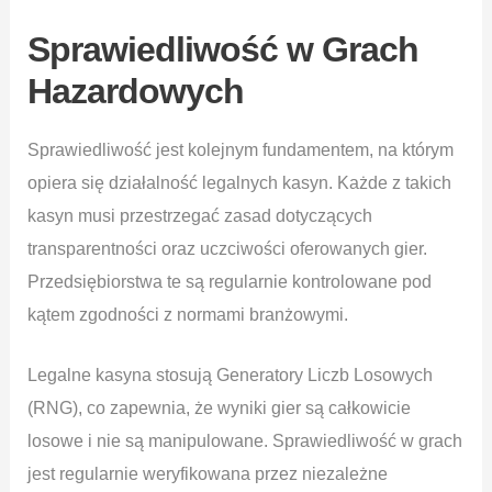
Sprawiedliwość w Grach
Hazardowych
Sprawiedliwość jest kolejnym fundamentem, na którym
opiera się działalność legalnych kasyn. Każde z takich
kasyn musi przestrzegać zasad dotyczących
transparentności oraz uczciwości oferowanych gier.
Przedsiębiorstwa te są regularnie kontrolowane pod
kątem zgodności z normami branżowymi.
Legalne kasyna stosują Generatory Liczb Losowych
(RNG), co zapewnia, że wyniki gier są całkowicie
losowe i nie są manipulowane. Sprawiedliwość w grach
jest regularnie weryfikowana przez niezależne