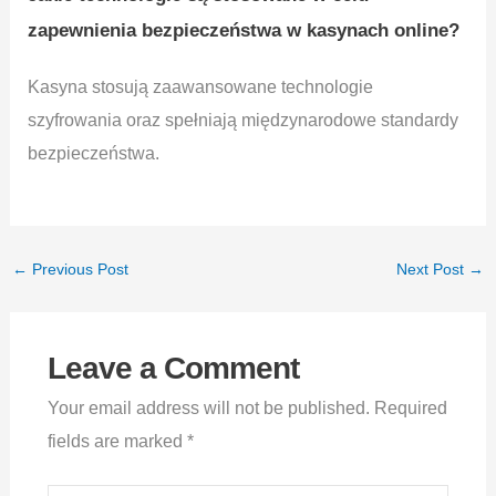
zapewnienia bezpieczeństwa w kasynach online?
Kasyna stosują zaawansowane technologie
szyfrowania oraz spełniają międzynarodowe standardy
bezpieczeństwa.
←
Previous Post
Next Post
→
Leave a Comment
Your email address will not be published.
Required
fields are marked
*