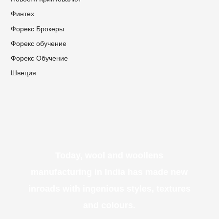
Финтех
Форекс Брокеры
Форекс обучение
Форекс Обучение
Швеция
Today, wool and woollens
manufacturing in India has made new
inroads with ingenious styles, textures
and colours.