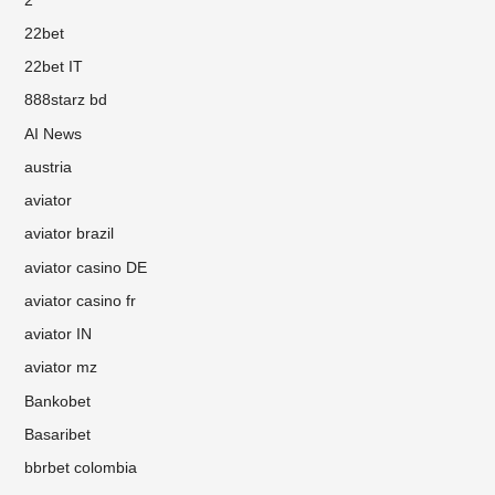
2
22bet
22bet IT
888starz bd
AI News
austria
aviator
aviator brazil
aviator casino DE
aviator casino fr
aviator IN
aviator mz
Bankobet
Basaribet
bbrbet colombia