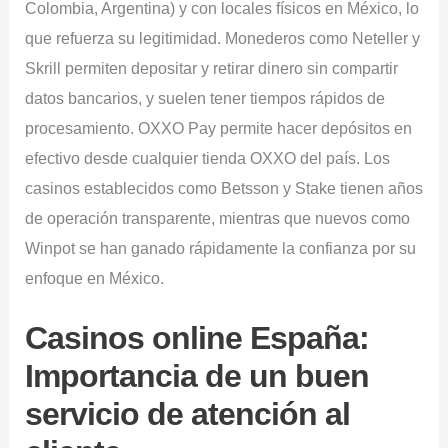
Colombia, Argentina) y con locales físicos en México, lo
que refuerza su legitimidad. Monederos como Neteller y
Skrill permiten depositar y retirar dinero sin compartir
datos bancarios, y suelen tener tiempos rápidos de
procesamiento. OXXO Pay permite hacer depósitos en
efectivo desde cualquier tienda OXXO del país. Los
casinos establecidos como Betsson y Stake tienen años
de operación transparente, mientras que nuevos como
Winpot se han ganado rápidamente la confianza por su
enfoque en México.
Casinos online España:
Importancia de un buen
servicio de atención al