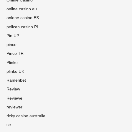
Online Casino
online casino au
onlone casino ES
pelican casino PL
Pin UP
pinco
Pinco TR
Plinko
plinko UK
Ramenbet
Review
Reviewe
reviewer
ricky casino australia
se