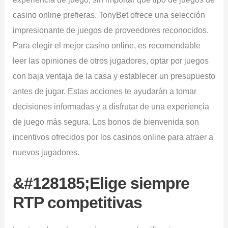
casino online prefieras. TonyBet ofrece una selección
impresionante de juegos de proveedores reconocidos.
Para elegir el mejor casino online, es recomendable
leer las opiniones de otros jugadores, optar por juegos
con baja ventaja de la casa y establecer un presupuesto
antes de jugar. Estas acciones te ayudarán a tomar
decisiones informadas y a disfrutar de una experiencia
de juego más segura. Los bonos de bienvenida son
incentivos ofrecidos por los casinos online para atraer a
nuevos jugadores.
&#128185;Elige siempre
RTP competitivas