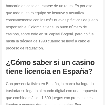
bancaria en caso de tratarse de un retiro. Es por eso
que todo nuestro equipo se instruye y actualiza
constantemente con las más nuevas prácticas de juego
responsable. Colombia tiene un buen número de
casinos, sobre todo en su capital Bogotá, pero no fue
hasta la década de 1990 cuando se llevó a cabo el
proceso de regulación.
¿Cómo saber si un casino
tiene licencia en España?
Con presencia física en España, la marca ha logrado
trasladar su legado al mundo digital con una propuesta
que combina más de 1.800 juegos con promociones
ligadas a eventos deportivos nacionales. Esa