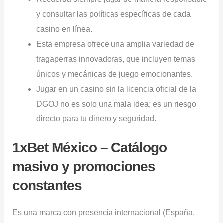
y consultar las políticas específicas de cada
casino en línea.
Esta empresa ofrece una amplia variedad de
tragaperras innovadoras, que incluyen temas
únicos y mecánicas de juego emocionantes.
Jugar en un casino sin la licencia oficial de la
DGOJ no es solo una mala idea; es un riesgo
directo para tu dinero y seguridad.
1xBet México – Catálogo
masivo y promociones
constantes
Es una marca con presencia internacional (España,