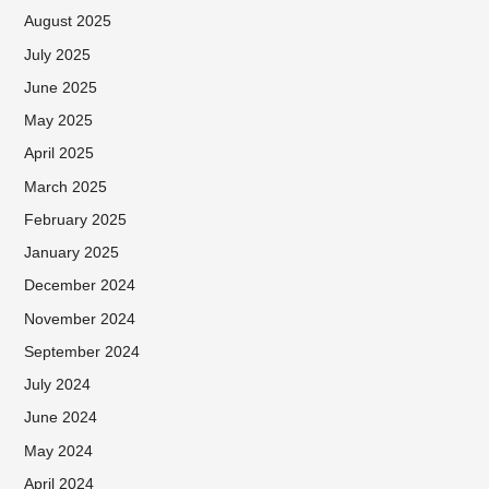
August 2025
July 2025
June 2025
May 2025
April 2025
March 2025
February 2025
January 2025
December 2024
November 2024
September 2024
July 2024
June 2024
May 2024
April 2024