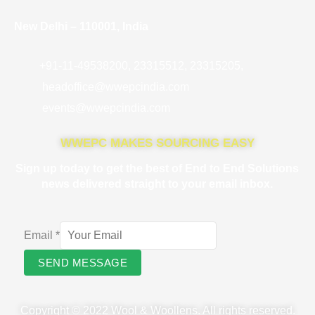
New Delhi – 110001, India
+91-11-49538200, 23315512, 23315205,
headoffice@wwepcindia.com
events@wwepcindia.com
WWEPC MAKES SOURCING EASY
Sign up today to get the best of End to End Solutions
news delivered straight to your email inbox.
Email
*
SEND MESSAGE
Copyright © 2022 Wool & Woollens. All rights reserved.