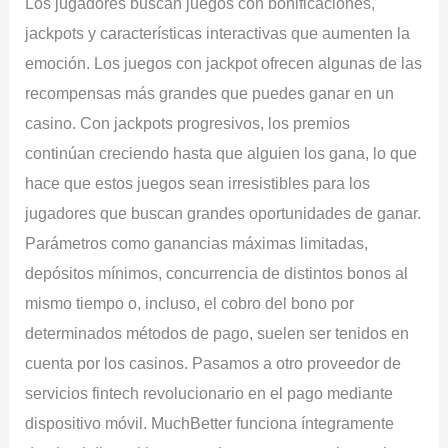
Los jugadores buscan juegos con bonificaciones,
jackpots y características interactivas que aumenten la
emoción. Los juegos con jackpot ofrecen algunas de las
recompensas más grandes que puedes ganar en un
casino. Con jackpots progresivos, los premios
continúan creciendo hasta que alguien los gana, lo que
hace que estos juegos sean irresistibles para los
jugadores que buscan grandes oportunidades de ganar.
Parámetros como ganancias máximas limitadas,
depósitos mínimos, concurrencia de distintos bonos al
mismo tiempo o, incluso, el cobro del bono por
determinados métodos de pago, suelen ser tenidos en
cuenta por los casinos. Pasamos a otro proveedor de
servicios fintech revolucionario en el pago mediante
dispositivo móvil. MuchBetter funciona íntegramente