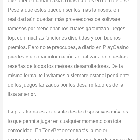
que pueden tardar hasta 5 días hábiles en completarse.
Pese a que estos pueden ser los más famosos, en
realidad aún quedan más proveedores de software
famosos por mencionar, los cuales garantizan juegos
top, con muchas funciones divertidas y con buenos
premios. Pero no te preocupes, a diario en PlayCasino
puedes encontrar información actualizada en nuestras
reseñas de todos los mejores desarrolladores. De la
misma forma, te invitamos a siempre estar al pendiente
de los juegos lanzados por los desarrolladores de la
lista anterior.
La plataforma es accesible desde dispositivos móviles,
lo que permite jugar en cualquier momento con total
comodidad. En TonyBet encontrarás la mejor
experiencia de juego, sin importar qué tipo de juegos de